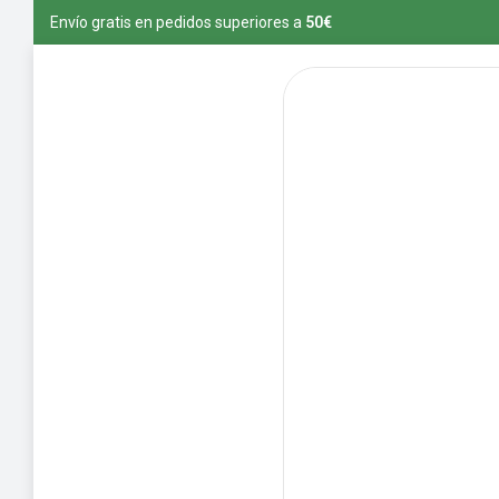
Envío gratis en pedidos superiores a
5
0€
vío