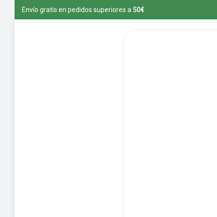
Envío gratis en pedidos superiores a
5
0€
vío