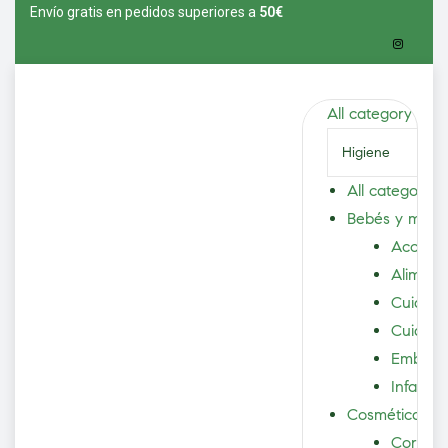
Envío gratis en pedidos superiores a
5
0€
All category
All category
Bebés y mam
Accesor
Aliment
Cuidad
vío
Cuidado
Embaraz
Infantil
Cosmética
Corpora