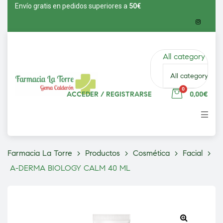
Envío gratis en pedidos superiores a
5
0€
All category
0
ACCEDER / REGISTRARSE
0,00€
vío
Farmacia La Torre
>
Productos
>
Cosmética
>
Facial
>
A-DERMA BIOLOGY CALM 40 ML