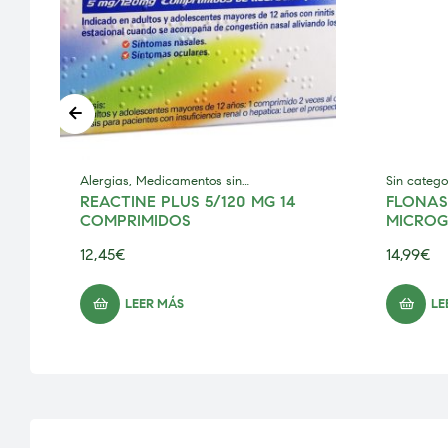
Alergias
,
Medicamentos sin
Sin catego
REACTINE PLUS 5/120 MG 14
FLONAS
prescripción
sin prescr
COMPRIMIDOS
MICROG
ON SUS
12,45
€
14,99
€
PULVER
LEER MÁS
LE