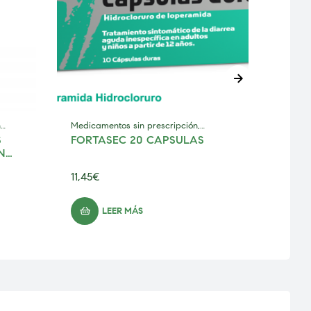
n
Medicamentos sin prescripción
,
Alergi
S
FORTASEC 20 CAPSULAS
NOR
Trastornos digestivos
prescr
N
SOLU
PULV
11,45
€
5,99
€
LEER MÁS