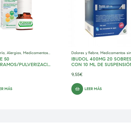
ría
,
Alergias
,
Medicamentos
Dolores y fiebre
,
Medicamentos si
E 50
IBUDOL 400MG 20 SOBRE
ipción
prescripción
RAMOS/PULVERIZACI
CON 10 ML DE SUSPENSIÓ
PENSION PARA
ORAL
9,55
€
IZACION NASAL
ER MÁS
LEER MÁS