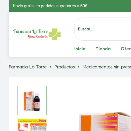
Envío gratis en pedidos superiores a
5
0€
Inicio
Tienda
Ofer
Farmacia La Torre
>
Productos
>
Medicamentos sin presc
vío