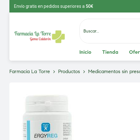
Envío gratis en pedidos superiores a
5
0€
Inicio
Tienda
Ofer
Farmacia La Torre
>
Productos
>
Medicamentos sin presc
vío