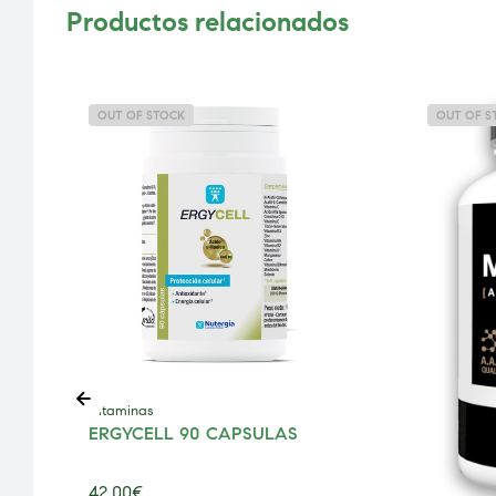
Productos relacionados
OUT OF STOCK
OUT OF S
Vitaminas
ERGYCELL 90 CAPSULAS
42,00
€