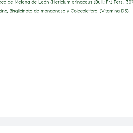
seco de Melena de León (Hericium erinaceus (BulI.: Fr.) Pers., 30
e zinc, Bisglicinato de manganeso y Colecalciferol (Vitamina D3).