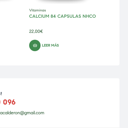
Vitaminas
Vitami
CALCIUM 84 CAPSULAS NHCO
AMIN
NHC
22,00
€
28,00
LEER MÁS
!
0 096
acalderon@gmail.com