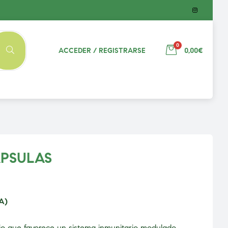
0
ACCEDER / REGISTRARSE
0,00€
APSULAS
A)
o que favorece un sistema inmunitario modulado.