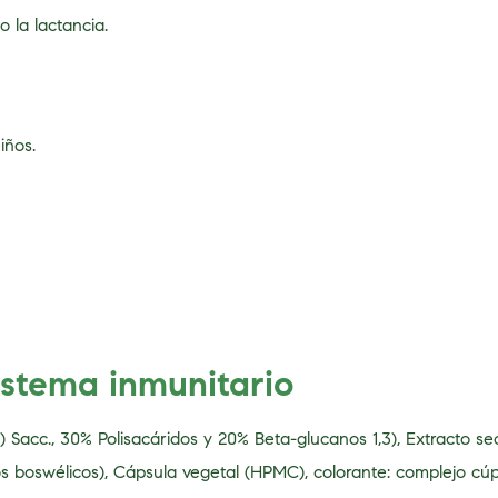
 la lactancia.
iños.
istema inmunitario
 Sacc., 30% Polisacáridos y 20% Beta-glucanos 1,3), Extracto s
os boswélicos), Cápsula vegetal (HPMC), colorante: complejo cú