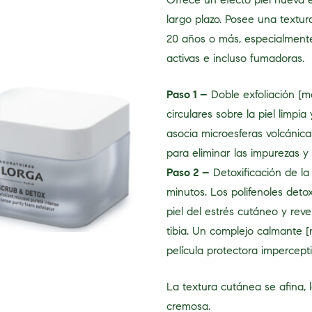
largo plazo. Posee una textur
20 años o más, especialmente
activas e incluso fumadoras.
Paso 1 –
Doble exfoliación [m
circulares sobre la piel limp
asocia microesferas volcánica
para eliminar las impurezas y 
Paso 2 –
Detoxificación de la
minutos. Los polifenoles detox
piel del estrés cutáneo y rev
tibia. Un complejo calmante [
película protectora impercepti
La textura cutánea se afina, l
cremosa.