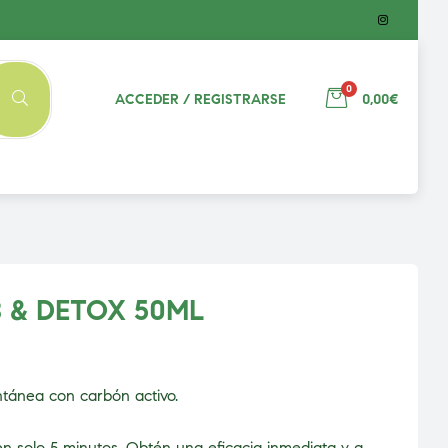
0
ACCEDER / REGISTRARSE
0,00€
 & DETOX 50ML
antánea con carbón activo.
en solo 5 minutos. Obtén una eficacia inmediata y a