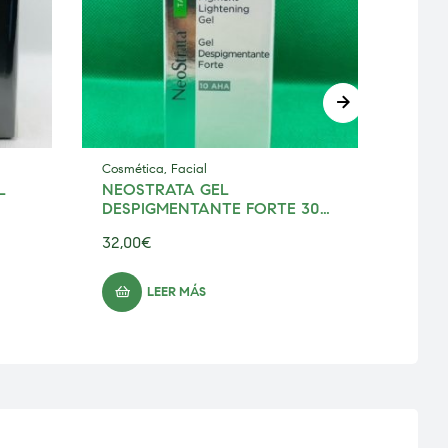
Cosmética
,
Facial
Cosmé
50ML
NEOSTRATA GEL
BIRE
DESPIGMENTANTE FORTE 30
ML
32,00
€
25,50
LEER MÁS