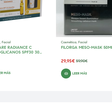
,
Facial
Cosmética
,
Facial
RE RADIANCE C
FILORGA MESO-MASK 
LICANOS SPF30 30
ES 2 ML
29,95
€
59,90
€
ER MÁS
LEER MÁS