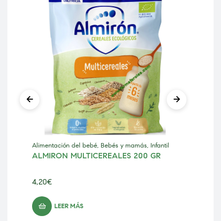
Alimentación del bebé
,
Bebés y mamás
,
Infantil
Beb
ALMIRON MULTICEREALES 200 GR
IS
RE
4,20
€
8,0
LEER MÁS