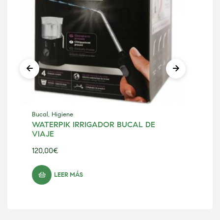
Bucal
,
Higiene
Cab
WATERPIK IRRIGADOR BUCAL DE
IN
VIAJE
DI
120,00
€
4,0
LEER MÁS