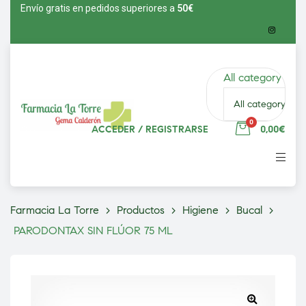
Envío gratis en pedidos superiores a
5
0€
All category
0
ACCEDER / REGISTRARSE
0,00€
vío
Farmacia La Torre
>
Productos
>
Higiene
>
Bucal
>
PARODONTAX SIN FLÚOR 75 ML