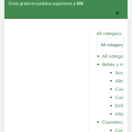
Envío gratis en pedidos superiores a
5
0€
All category
All category
Bebés y mam
Accesor
Aliment
Cuidad
vío
Cuidado
Embaraz
Infantil
Cosmética
Corpora